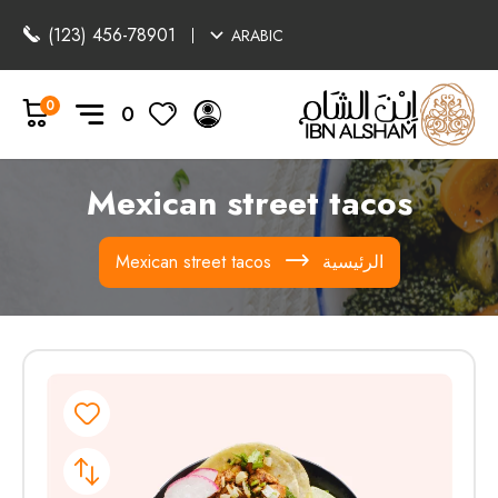
(123) 456-78901
ARABIC
0
0
Mexican street tacos
الرئيسية
Mexican street tacos