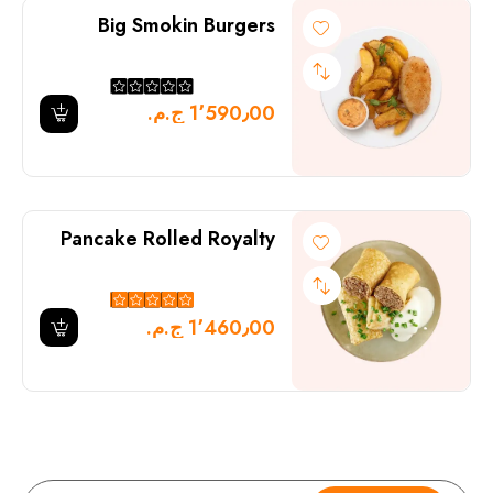
Big Smokin Burgers
1٬590٫00 ج.م.‏
Pancake Rolled Royalty
1٬460٫00 ج.م.‏