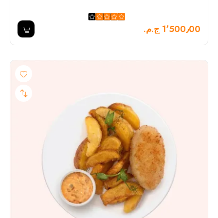
1٬500٫00 ج.م.‏