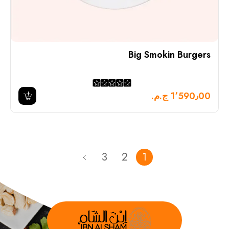
Big Smokin Burgers
1٬590٫00 ج.م.‏
3
2
1