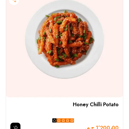
Honey Chilli Potato
1٬200٫00 ج.م.‏