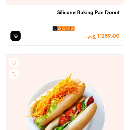
Silicone Baking Pan Donut
1٬259٫00 ج.م.‏