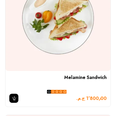
Melamine Sandwich
1٬800٫00 ج.م.‏