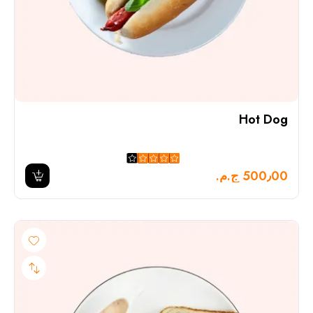
Hot Dog
500٫00 ج.م.‏